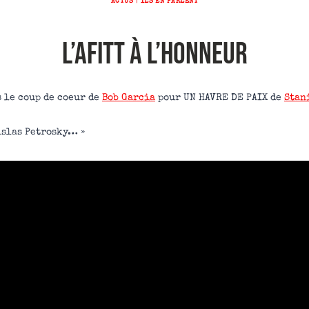
ACTUS
|
ILS EN PARLENT
L’AFITT à l’honneur
 le coup de coeur de
Bob Garcia
pour UN HAVRE DE PAIX de
Stan
islas Petrosky… »