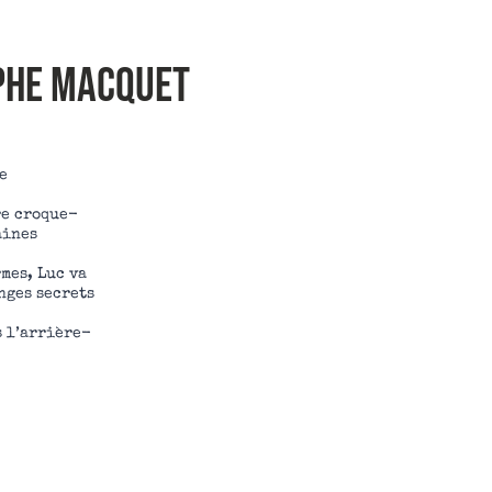
phe MACQUET
e
re croque-
aines
mes, Luc va
nges secrets
 l’arrière-