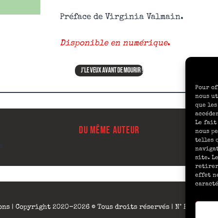
Préface de Virginia Valmain.
Disponible en numérique
.
j’le veux avant de mourir !
Pour of
nous ut
que les
accéder
Le fait
DU MÊME AUTEUR
nous pe
telles 
e
navigat
site. L
retirer
effet n
caracté
ons | Copyright 2020-2026 © Tous droits réservés | N° RSC 910 4