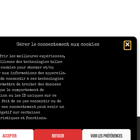
Gérer le consentement aux cookies
frir les meilleures expériences,
ilisons des technologies telles
 cookies pour stocker et/ou
 aux informations des appareils.
 de consentir à ces technologies
rmettra de traiter des données
que le comportement de
ion ou les ID uniques sur ce
e fait de ne pas consentir ou de
 son consentement peut avoir un
égatif sur certaines
ristiques et fonctions.
77 611 00016
Accepter
Refuser
Voir les préférences