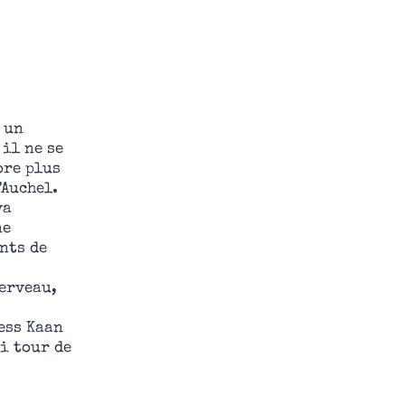
 un
il ne se
ore plus
’Auchel.
va
ne
nts de
erveau,
ess Kaan
i tour de