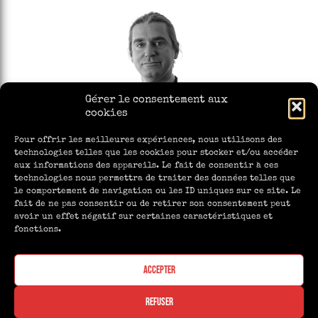
-
N
L
U
U
E
C
L
B
D
I
E
Z
L
I
É
E
G
N
Gérer le consentement aux
I
S
cookies
L
A
T
Pour offrir les meilleures expériences, nous utilisons des
ANONIN XAVIER
I
technologies telles que les cookies pour stocker et/ou accéder
O
aux informations des appareils. Le fait de consentir à ces
N
A
DISSÉQUER
F
technologies nous permettra de traiter des données telles que
N
U
O
le comportement de navigation ou les ID uniques sur ce site. Le
N
N
fait de ne pas consentir ou de retirer son consentement peut
É
I
avoir un effet négatif sur certaines caractéristiques et
R
N
A
X
fonctions.
I
A
R
V
E
I
Accepter
D
E
E
R
X
AFITT éditions | Copyright 2020-2026 ©
A
Refuser
Tous droits réservés | N° RSC 910 477 611
V
I