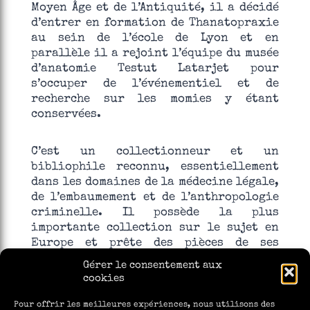
Moyen Âge et de l’Antiquité, il a décidé
d’entrer en formation de Thanatopraxie
au sein de l’école de Lyon et en
parallèle il a rejoint l’équipe du musée
d’anatomie Testut Latarjet pour
s’occuper de l’événementiel et de
recherche sur les momies y étant
conservées.
C’est un collectionneur et un
bibliophile reconnu, essentiellement
dans les domaines de la médecine légale,
de l’embaumement et de l’anthropologie
criminelle. Il possède la plus
importante collection sur le sujet en
Europe et prête des pièces de ses
collections à de nombreux musées à
Gérer le consentement aux
travers le monde. Il est également
cookies
diplômé en histoire de la médecine,
enseignant à la faculté de médecine de
Pour offrir les meilleures expériences, nous utilisons des