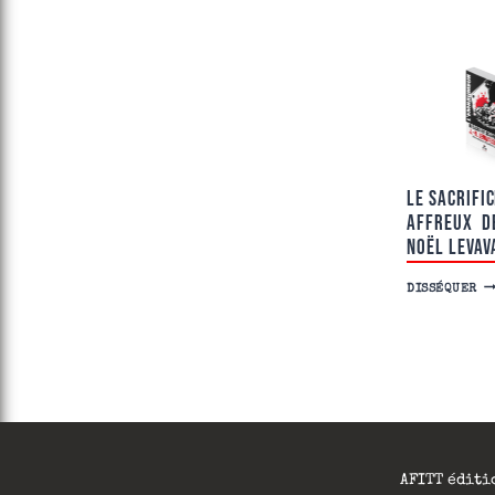
LE SACRIFIC
AFFREUX D
NOËL LEVAV
L
DISSÉQUER
E
S
A
C
R
I
F
I
C
E
D
E
AFITT éditi
S