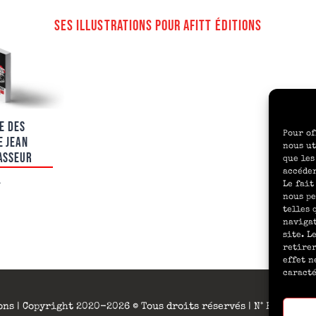
SES ILLUSTRATIONS POUR AFITT ÉDITIONS
E DES
Pour of
E JEAN
nous ut
ASSEUR
que les
accéder
Le fait
nous pe
telles 
navigat
site. L
retirer
effet n
caracté
ons | Copyright 2020-2026 © Tous droits réservés | N° RSC 910 4