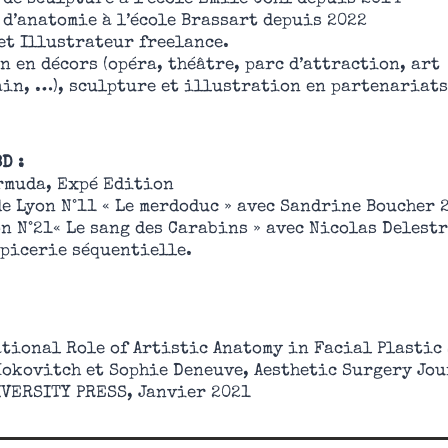
 d’anatomie à l’école Brassart depuis 2022
et Illustrateur freelance.
n en décors (opéra, théâtre, parc d’attraction, art
in, …), sculpture et illustration en partenariats
D :
rmuda, Expé Edition
de Lyon N°11 « Le merdoduc » avec Sandrine Boucher 2
on N°21« Le sang des Carabins » avec Nicolas Delestr
épicerie séquentielle.
ational Role of Artistic Anatomy in Facial Plastic
Kokovitch et Sophie Deneuve, Aesthetic Surgery Jo
VERSITY PRESS, Janvier 2021