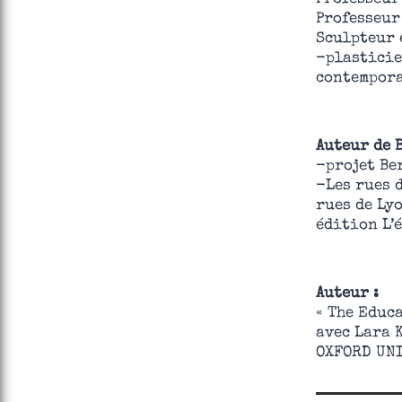
Professeur
Sculpteur 
-plasticie
contempora
Auteur de B
-projet Be
-Les rues 
rues de Ly
édition L’
Auteur :
« The Educ
avec Lara 
OXFORD UNI