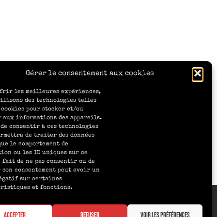
Gérer le consentement aux cookies
frir les meilleures expériences,
ilisons des technologies telles
 cookies pour stocker et/ou
 aux informations des appareils.
 de consentir à ces technologies
rmettra de traiter des données
que le comportement de
ion ou les ID uniques sur ce
e fait de ne pas consentir ou de
 son consentement peut avoir un
égatif sur certaines
ristiques et fonctions.
77 611 00016
Accepter
Refuser
Voir les préférences