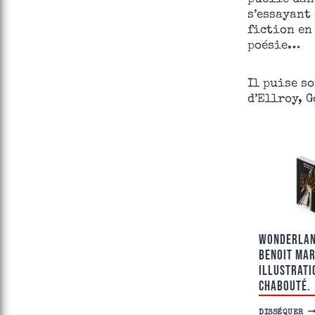
s’essayant
fiction en
poésie…
Il puise s
d’Ellroy, 
WONDERLAN
BENOIT MAR
ILLUSTRATI
CHABOUTÉ.
W
DISSÉQUER