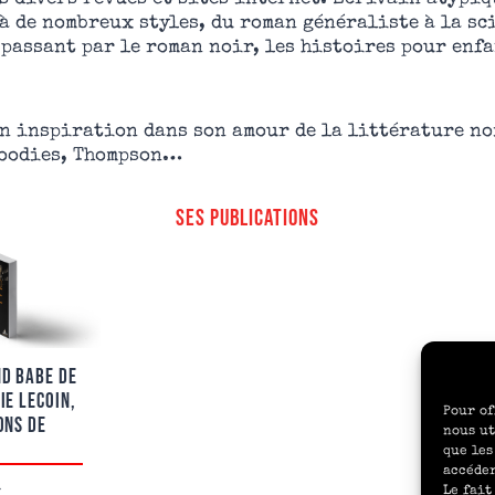
 à de nombreux styles, du roman généraliste à la sc
 passant par le roman noir, les histoires pour enfa
on inspiration dans son amour de la littérature no
Goodies, Thompson…
SES PUBLICATIONS
D BABE DE
IE LECOIN,
Pour of
ONS DE
nous ut
que les
accéder
Le fait