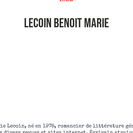
AUTEURS
LECOIN Benoit Marie
ie Lecoin, né en 1978, romancier de littérature gé
s divers revues et sites internet. Écrivain atypiq