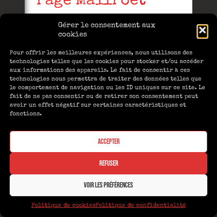
Page MailPoet
Gérer le consentement aux
[mailpoet_page]
cookies
Pour offrir les meilleures expériences, nous utilisons des
technologies telles que les cookies pour stocker et/ou accéder
aux informations des appareils. Le fait de consentir à ces
technologies nous permettra de traiter des données telles que
le comportement de navigation ou les ID uniques sur ce site. Le
fait de ne pas consentir ou de retirer son consentement peut
avoir un effet négatif sur certaines caractéristiques et
fonctions.
Accepter
AFITT éditions | Copyright 2020-2026 ©
Refuser
Tous droits réservés | N° RSC 910 477 611
00016
Voir les préférences
Politique de cookies
Politique de confidentialité