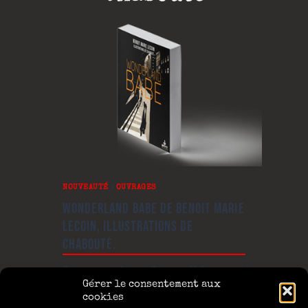
NOUVEAUTÉ
|
OUVRAGES
WONDERLAND BABE DE BENOIT MARIE
LECOIN, ILLUSTRATIONS DE
CHABOUTÉ.
Kessy, une jeune femme albinos, est
en journée l’assistante d’un médecin
Gérer le consentement aux
thanatopracteur, Ron, qui est aussi
cookies