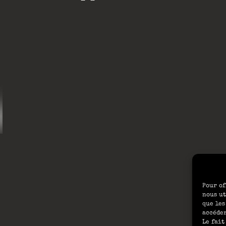
Pour of
nous ut
que les
accéder
Le fait