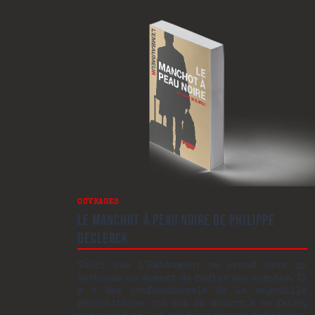
OUVRAGES
LE MANCHOT À PEAU NOIRE DE PHILIPPE
DECLERCK
Voici que l’Embaumeur se prend pour un
barbouze au moment de régler ses comptes. Il
y a des professionnels de la magouille
géopolitique qui ont du mouron à se faire,