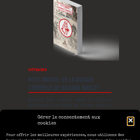
OUVRAGES
PETIT MANUEL DE LA BRIGADE
CYNOPHILE DE RICHARD MARLET
Depuis son entrée dans la Police
Nationale au début du 20ème siècle,
le chien a montré la richesse de ses
talents. Qu’ils soient chiens de
Gérer le consentement aux
défense et d’intervention, de
cookies
recherche de produits stupéfiants
ou d’explosifs, présents dans les
Pour offrir les meilleures expériences, nous utilisons des
colonnes d’assaut du RAID,