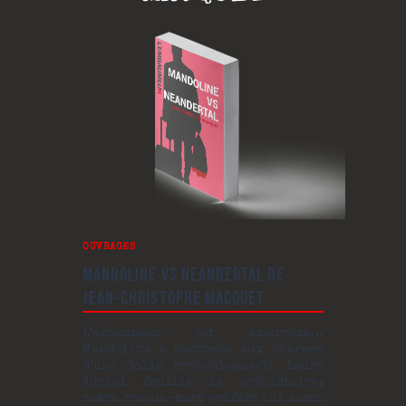
OUVRAGES
MANDOLINE VS NEANDERTAL DE
JEAN-CHRISTOPHE MACQUET
L’embaumeur est amoureux…
Mandoline a succombé aux charmes
d’une jolie archéologue.Si Laura
Auriol fouille la préhistoire,
notre croque-mort préféré lui aussi